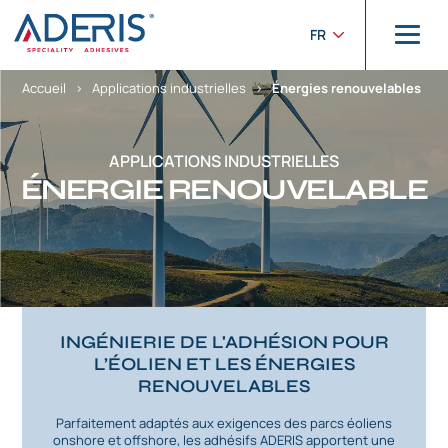
Panneau de gestion des cookies
FR
Accueil
>
Applications industrielles
>
Énergies renouvelables
APPLICATIONS INDUSTRIELLES
ÉNERGIE RENOUVELABLE
INGÉNIERIE DE L'ADHÉSION POUR
L’ÉOLIEN ET LES ÉNERGIES
RENOUVELABLES
Parfaitement adaptés aux exigences des parcs éoliens
onshore et offshore, les adhésifs ADERIS apportent une