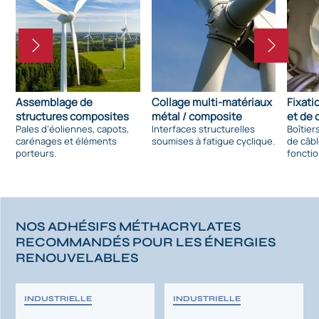
Assemblage de
Collage multi-matériaux
Fixat
structures composites
métal / composite
et de
Pales d’éoliennes, capots,
Interfaces structurelles
Boîtier
carénages et éléments
soumises à fatigue cyclique.
de câb
porteurs.
fonctio
NOS ADHÉSIFS MÉTHACRYLATES
RECOMMANDÉS POUR LES ÉNERGIES
RENOUVELABLES
INDUSTRIELLE
INDUSTRIELLE