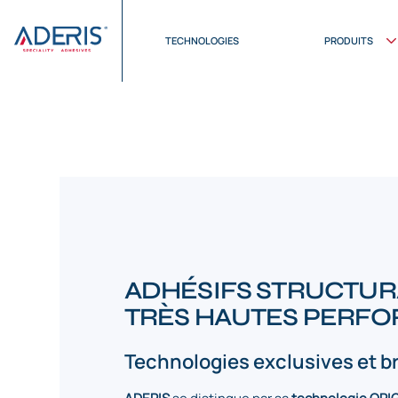
Panneau de gestion des cookies
Accueil
>
Technologies
>
Origine
TECHNOLOGIES
PRODUITS
ADHÉSIFS STRUCTUR
TRÈS HAUTES PERF
Technologies exclusives et b
ADERIS
se distingue par sa
technologie ORI