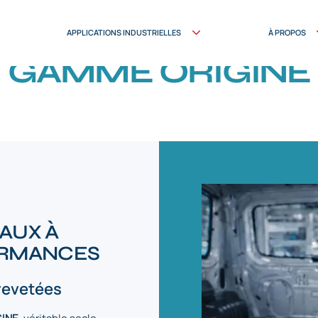
APPLICATIONS INDUSTRIELLES
À PROPOS
TECHNOLOGIES
GAMME ORIGINE
AUX À
ORMANCES
revetées
GINE
, véritable socle