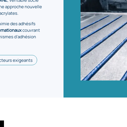
ne approche nouvelle
acrylates
.
himie des adhésifs
ernationaux
couvrant
anismes d’adhésion
cteurs exigeants