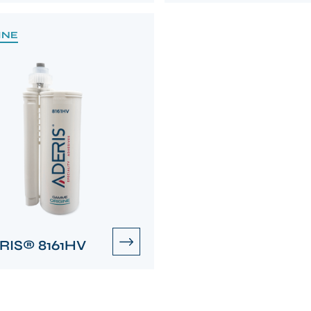
INE
RIS® 8161HV