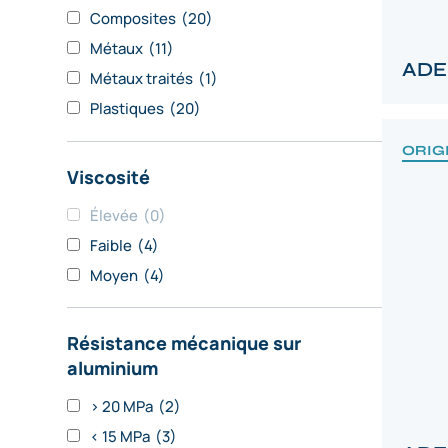
Composites
(20)
Métaux
(11)
ADE
Métaux traités
(1)
Plastiques
(20)
ORIG
Viscosité
Élevée
(0)
Faible
(4)
Moyen
(4)
Résistance mécanique sur
aluminium
> 20 MPa
(2)
< 15 MPa
(3)