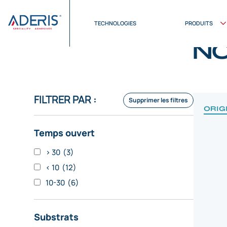
Panneau de gestion des cookies
Accueil
>
Produits
>
Origine
TECHNOLOGIES
PRODUITS
NO
FILTRER PAR :
Supprimer les filtres
ORIG
Temps ouvert
> 30
(3)
< 10
(12)
10-30
(6)
Substrats