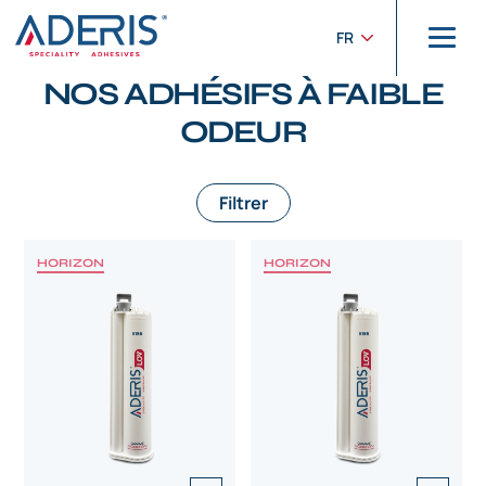
Panneau de gestion des cookies
Accueil
>
Produits
>
À faible odeur
FR
PRODUITS
NOS ADHÉSIFS À FAIBLE
ODEUR
Filtrer
HORIZON
HORIZON